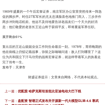
1969年盛夏的一个午后宏泰证券，南京军区办公室里突然传来一阵急
促的脚步声。时任27军军长的尤太忠满脸喜色地推门而入，三步并作
两步冲到电话机前。他迫不及待地要告诉老战友们一个天大的好消
息：他们敬爱的老首长王近山终于获得平反，即将重返军界任职。
展开剩余61%
复出后的王近山兢兢业业工作到生命最后一刻。1978年，胃癌晚期的
他在病榻上仍惦记着战事，弥留之际喃喃问道：敌人打到哪里了？这
位为共和国立下汗马功劳的战将宏泰证券，就这样带着军人的执着走
完了传奇一生。
发布于：天津市
财盛证券提示：文章来自网络，不代表本站观点。
上一篇：
优配股 哈萨克斯坦首批比亚迪电动大巴下线
下一篇：
盘配资 智谱正式发布并开源新一代大模型GLM-4.6 寒武